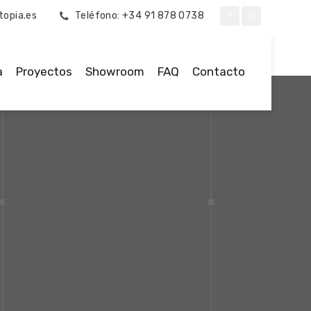
topia.es
Teléfono: +34 91 878 0738
a
Proyectos
Showroom
FAQ
Contacto