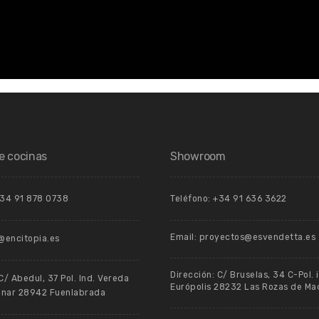
e cocinas
Showroom
+34 91 878 0738
Teléfono: +34 91 636 3622
Email: proyectos@esvendetta.es
o@encitopia.es
Dirección: C/ Bruselas, 34 C-Pol. 
C/ Abedul, 37 Pol. Ind. Vereda
Európolis 28232 Las Rozas de Ma
anar 28942 Fuenlabrada