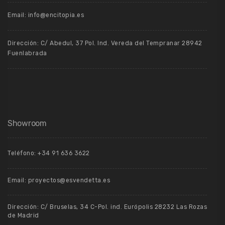
Email: info@encitopia.es
Dirección: C/ Abedul, 37 Pol. Ind. Vereda del Tempranar 28942
Fuenlabrada
Showroom
Teléfono: +34 91 636 3622
Email: proyectos@esvendetta.es
Dirección: C/ Bruselas, 34 C-Pol. ind. Európolis 28232 Las Rozas
de Madrid